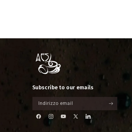
Subscribe to our emails
Indirizzo email
Facebook
Instagram
YouTube
X
Translation
missing:
(Twitter)
it.LinkedIn