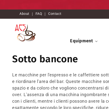
Vai
direttamente
ai contenuti
About
|
FAQ
|
Contact
Equipment
C
Sotto bancone
o
Le macchine per l'espresso e le caffettiere so
l
e riordinare l'area del bar. Queste macchine so
spazio e da coloro che vogliono concentrarsi di 
l
over. L'assenza di una macchina ingombrante su
con i clienti, mentre i clienti possono avere l
esattamente secondo le loro specifiche, riduce