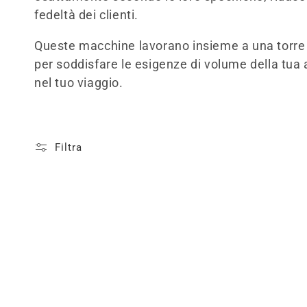
e
fedeltà dei clienti.
z
Queste macchine lavorano insieme a una torre
i
per soddisfare le esigenze di volume della tua at
nel tuo viaggio.
o
n
Filtra
e
: