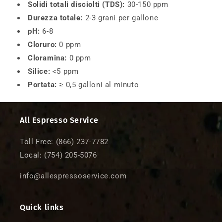
Solidi totali disciolti (TDS):
30-150 ppm
Durezza totale:
2-3 grani per gallone
pH:
6-8
Cloruro:
0 ppm
Cloramina:
0 ppm
Silice:
<5 ppm
Portata:
≥ 0,5 galloni al minuto
All Espresso Service
Toll Free:
(866) 237-7782
Local:
(754) 205-5076
info@allespressoservice.com
Quick links